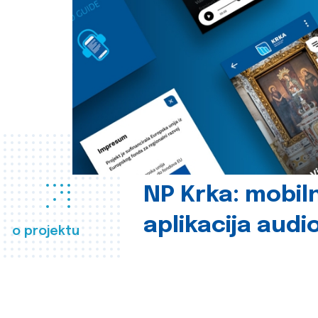
NP Krka: mobil
aplikacija audi
o projektu