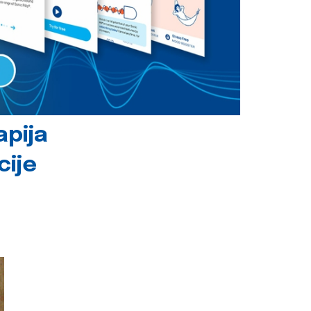
apija
cije