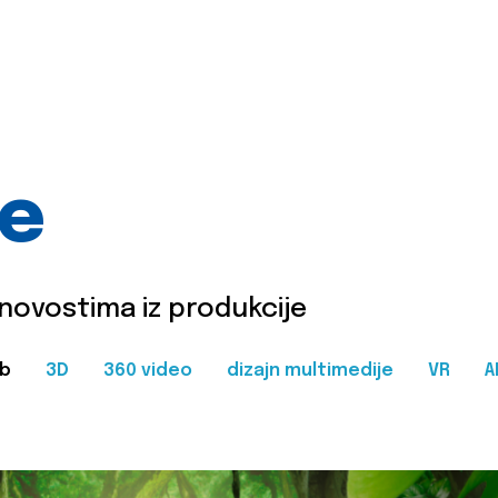
je
 novostima iz produkcije
b
3D
360 video
dizajn multimedije
VR
A