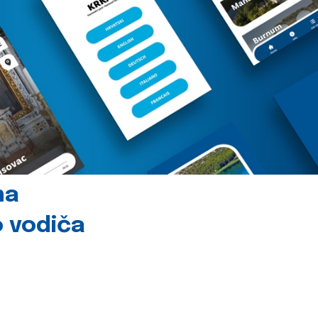
na
o vodiča