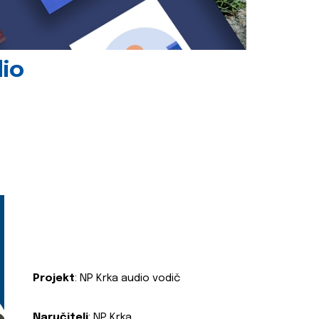
dio
Projekt
: NP Krka audio vodič
Naručitelj
: NP Krka