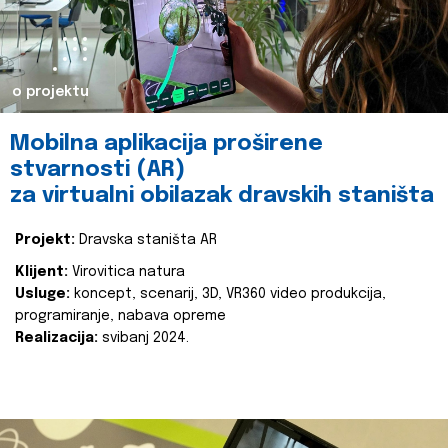
o projektu
Mobilna aplikacija proširene
stvarnosti (AR)
za virtualni obilazak dravskih staništa
Projekt:
Dravska staništa AR
Klijent:
Virovitica natura
Usluge:
koncept, scenarij, 3D, VR360 video produkcija,
programiranje, nabava opreme
Realizacija:
svibanj 2024.