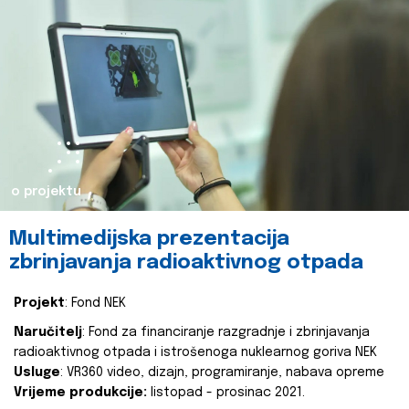
o projektu
Multimedijska prezentacija
zbrinjavanja radioaktivnog otpada
Projekt
: Fond NEK
Naručitelj
: Fond za financiranje razgradnje i zbrinjavanja
radioaktivnog otpada i istrošenoga nuklearnog goriva NEK
Usluge
: VR360 video, dizajn, programiranje, nabava opreme
Vrijeme produkcije:
listopad - prosinac 2021.