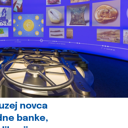
uzej novca
dne banke,