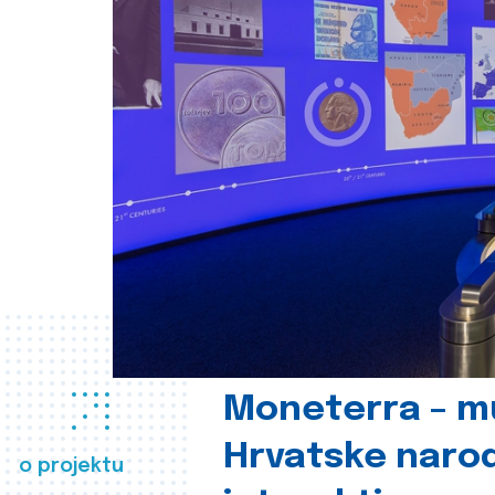
Moneterra – m
Hrvatske naro
o projektu