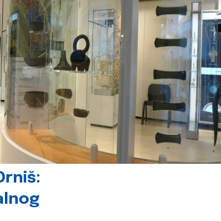
rniš:
alnog