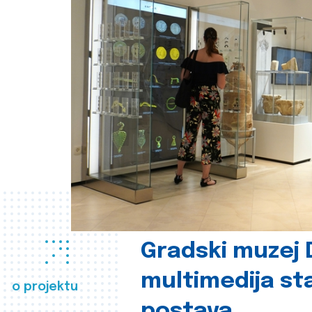
Gradski muzej D
multimedija st
o projektu
postava