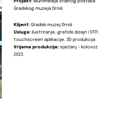
Projekt:
Multimedija stalnog postava
Gradskog muzeja Drniš
Klijent:
Gradski muzej Drniš
Usluge:
ilustriranje, grafički dizajn i DTP,
touchscreen aplikacije, 3D produkcija
Vrijeme produkcije:
siječanj - kolovoz
2023.