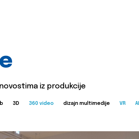
je
 novostima iz produkcije
b
3D
360 video
dizajn multimedije
VR
A