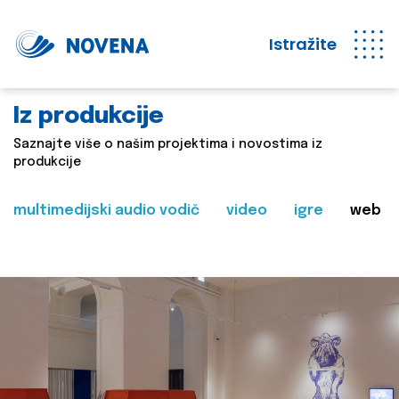
Istražite
Iz produkcije
Saznajte više o našim projektima i novostima iz
produkcije
multimedijski audio vodič
video
igre
web