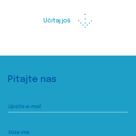
Učitaj još
Pitajte nas