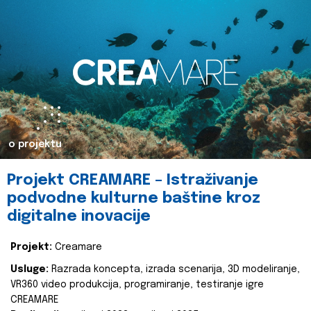
o projektu
Projekt CREAMARE – Istraživanje
podvodne kulturne baštine kroz
digitalne inovacije
Projekt:
Creamare
Usluge:
Razrada koncepta, izrada scenarija, 3D modeliranje,
VR360 video produkcija, programiranje, testiranje igre
CREAMARE