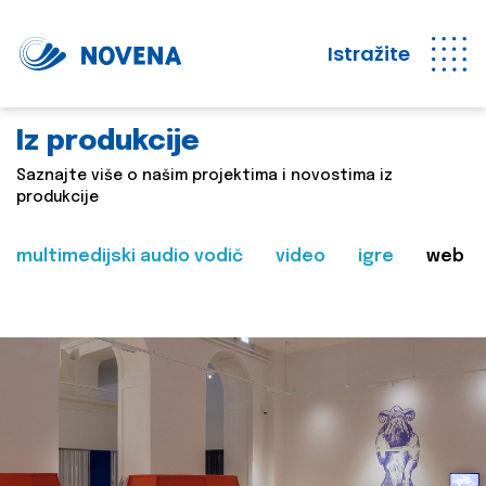
Istražite
Iz produkcije
Saznajte više o našim projektima i novostima iz
produkcije
multimedijski audio vodič
video
igre
web