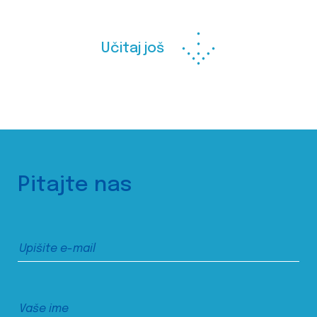
Učitaj još
Pitajte nas