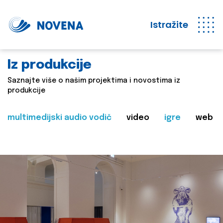
Istražite
Iz produkcije
Saznajte više o našim projektima i novostima iz
produkcije
multimedijski audio vodič
video
igre
web