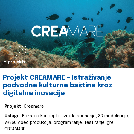
o projektu
Projekt CREAMARE – Istraživanje
podvodne kulturne baštine kroz
digitalne inovacije
Projekt:
Creamare
Usluge:
Razrada koncepta, izrada scenarija, 3D modeliranje,
VR360 video produkcija, programiranje, testiranje igre
CREAMARE