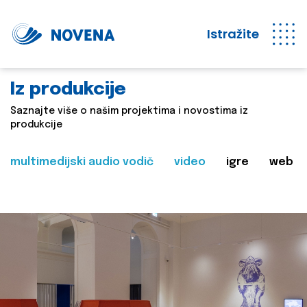
Istražite
Iz produkcije
Saznajte više o našim projektima i novostima iz
produkcije
multimedijski audio vodič
video
igre
web