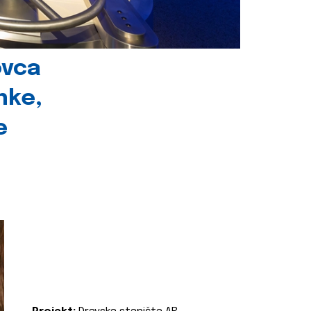
ovca
nke,
e