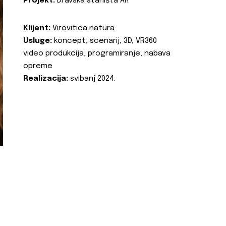
Projekt:
Dravska staništa AR
Klijent:
Virovitica natura
Usluge:
koncept, scenarij, 3D, VR360
video produkcija, programiranje, nabava
opreme
Realizacija:
svibanj 2024.