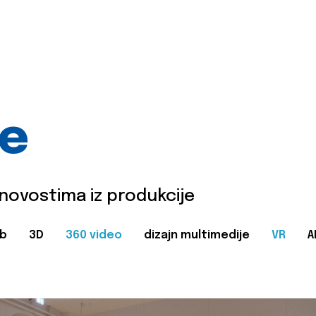
je
 novostima iz produkcije
b
3D
360 video
dizajn multimedije
VR
A