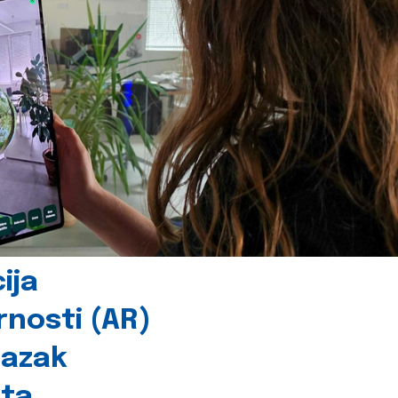
ija
rnosti (AR)
lazak
šta