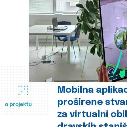
Mobilna aplikac
proširene stva
o projektu
za virtualni obi
dravskih stani