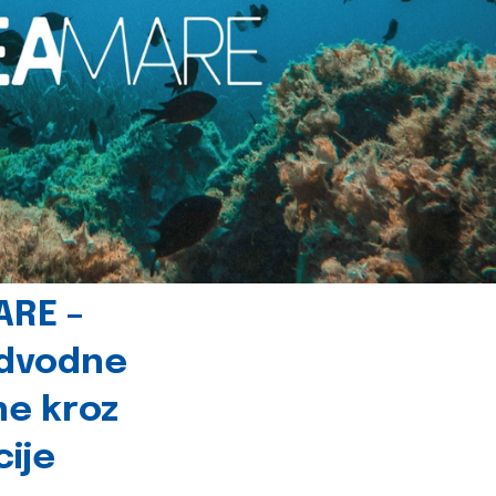
ARE –
odvodne
ne kroz
cije