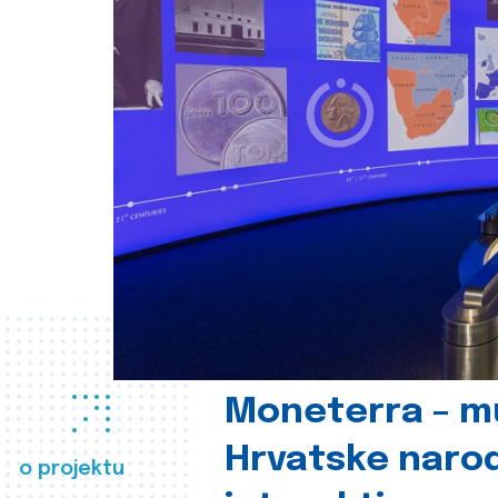
Moneterra – m
Hrvatske naro
o projektu