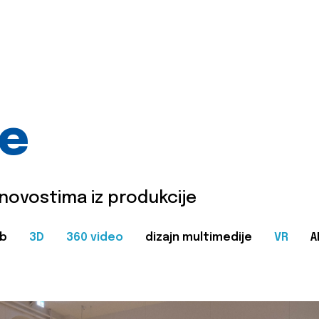
je
 novostima iz produkcije
b
3D
360 video
dizajn multimedije
VR
A