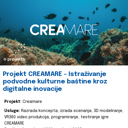
o projektu
Projekt CREAMARE – Istraživanje
podvodne kulturne baštine kroz
digitalne inovacije
Projekt:
Creamare
Usluge:
Razrada koncepta, izrada scenarija, 3D modeliranje,
VR360 video produkcija, programiranje, testiranje igre
CREAMARE