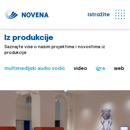
Istražite
Iz produkcije
Saznajte više o našim projektima i novostima iz
produkcije
multimedijski audio vodič
video
igre
web