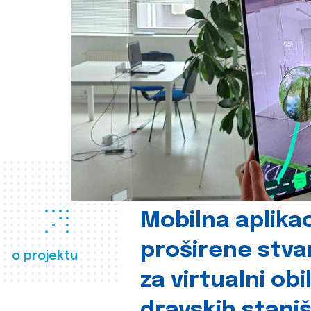
Mobilna aplikac
proširene stva
o projektu
za virtualni obi
dravskih stani