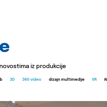
je
 novostima iz produkcije
b
3D
360 video
dizajn multimedije
VR
A