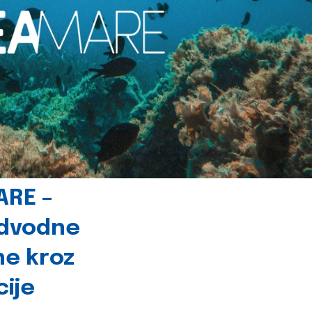
ARE –
odvodne
ne kroz
cije