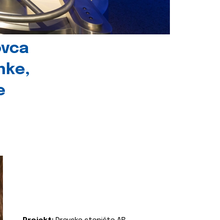
ovca
nke,
e