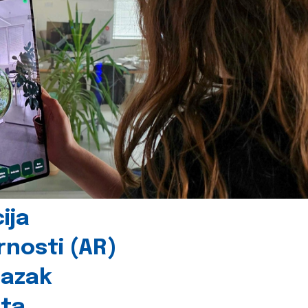
ija
rnosti (AR)
lazak
šta