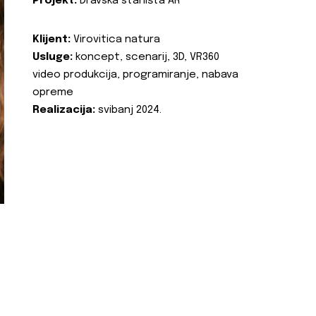
Projekt:
Dravska staništa AR
Klijent:
Virovitica natura
Usluge:
koncept, scenarij, 3D, VR360
video produkcija, programiranje, nabava
opreme
Realizacija:
svibanj 2024.