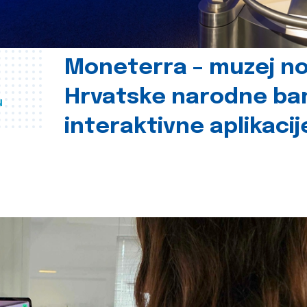
Moneterra – muzej n
Hrvatske narodne ba
u
interaktivne aplikacij