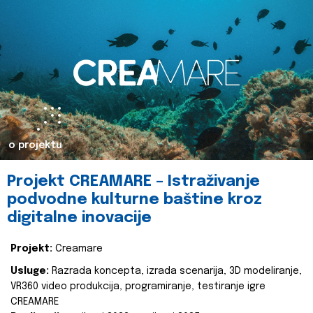
o projektu
Projekt CREAMARE – Istraživanje
podvodne kulturne baštine kroz
digitalne inovacije
Projekt:
Creamare
Usluge:
Razrada koncepta, izrada scenarija, 3D modeliranje,
VR360 video produkcija, programiranje, testiranje igre
CREAMARE