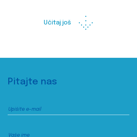
Učitaj još
Pitajte nas