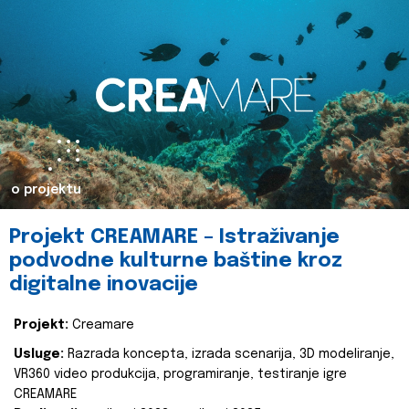
o projektu
Projekt CREAMARE – Istraživanje
podvodne kulturne baštine kroz
digitalne inovacije
Projekt:
Creamare
Usluge:
Razrada koncepta, izrada scenarija, 3D modeliranje,
VR360 video produkcija, programiranje, testiranje igre
CREAMARE