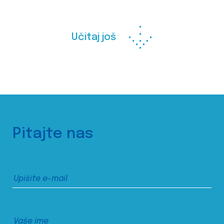
Učitaj još
Pitajte nas