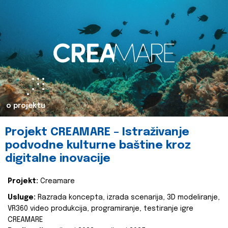
o projektu
Projekt CREAMARE – Istraživanje
podvodne kulturne baštine kroz
digitalne inovacije
Projekt:
Creamare
Usluge:
Razrada koncepta, izrada scenarija, 3D modeliranje,
VR360 video produkcija, programiranje, testiranje igre
CREAMARE