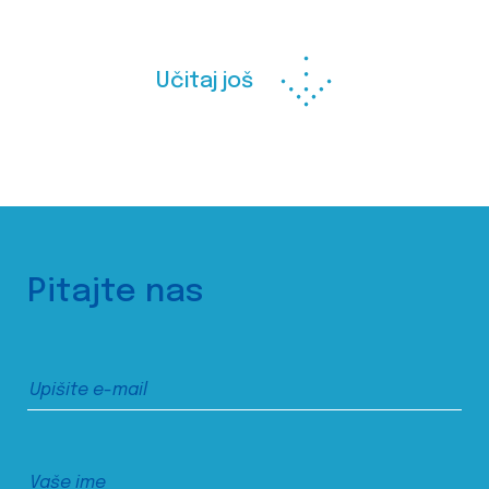
Učitaj još
Pitajte nas