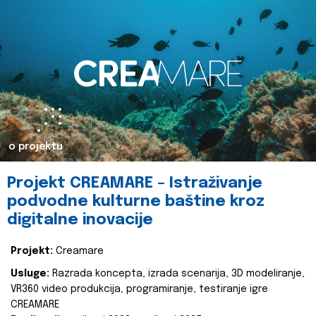
o projektu
Projekt CREAMARE – Istraživanje
podvodne kulturne baštine kroz
digitalne inovacije
Projekt:
Creamare
Usluge:
Razrada koncepta, izrada scenarija, 3D modeliranje,
VR360 video produkcija, programiranje, testiranje igre
CREAMARE