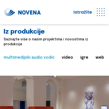
Istražite
Iz produkcije
Saznajte više o našim projektima i novostima iz
produkcije
multimedijski audio vodič
video
igre
web