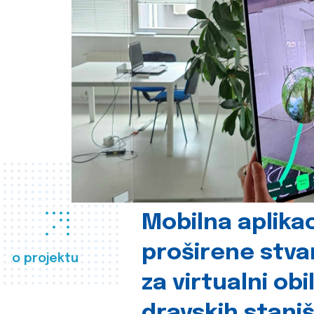
Mobilna aplikac
proširene stva
o projektu
za virtualni obi
dravskih stani