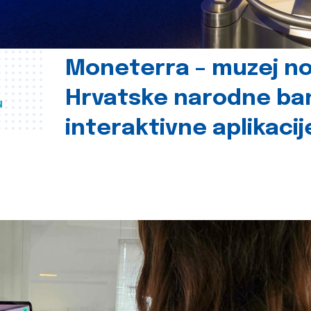
Moneterra – muzej n
Hrvatske narodne ba
u
interaktivne aplikacij