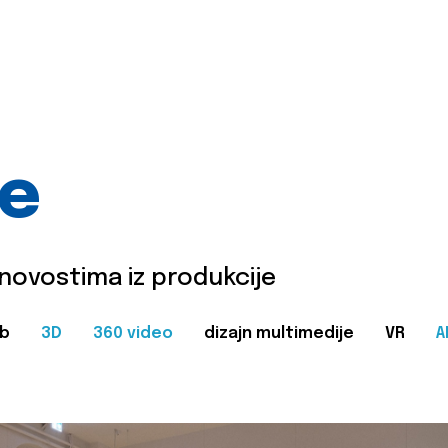
je
 novostima iz produkcije
b
3D
360 video
dizajn multimedije
VR
A