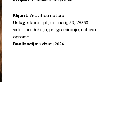
Projekt:
Dravska staništa AR
Klijent:
Virovitica natura
Usluge:
koncept, scenarij, 3D, VR360
video produkcija, programiranje, nabava
opreme
Realizacija:
svibanj 2024.