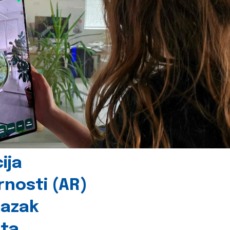
ija
rnosti (AR)
lazak
šta