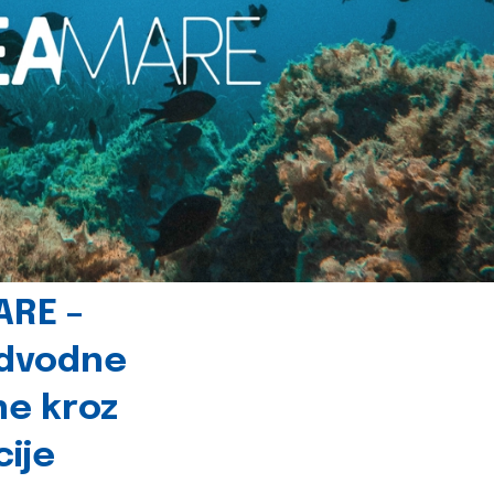
ARE –
odvodne
ne kroz
cije