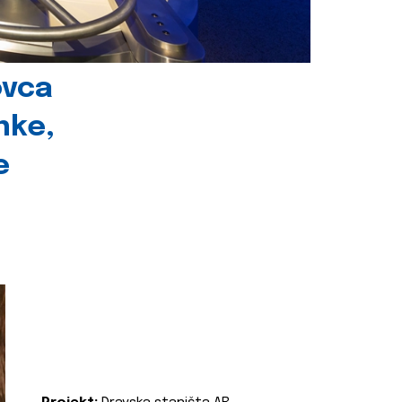
ovca
nke,
e