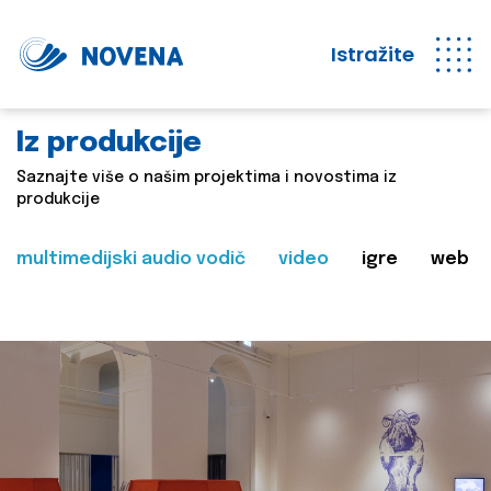
Istražite
Iz produkcije
Saznajte više o našim projektima i novostima iz
produkcije
multimedijski audio vodič
video
igre
web