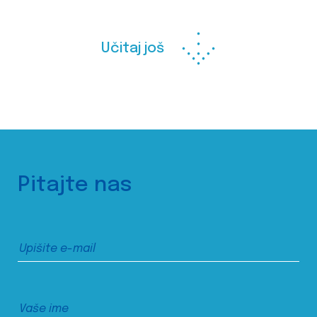
Učitaj još
Pitajte nas