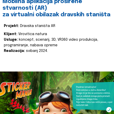
Mobilna aplikacija proširene
stvarnosti (AR)
za virtualni obilazak dravskih staništa
Projekt:
Dravska staništa AR
Klijent:
Virovitica natura
Usluge:
koncept, scenarij, 3D, VR360 video produkcija,
programiranje, nabava opreme
Realizacija:
svibanj 2024.