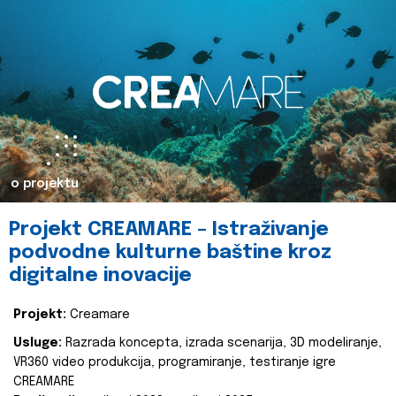
o projektu
Projekt CREAMARE – Istraživanje
podvodne kulturne baštine kroz
digitalne inovacije
Projekt:
Creamare
Usluge:
Razrada koncepta, izrada scenarija, 3D modeliranje,
VR360 video produkcija, programiranje, testiranje igre
CREAMARE