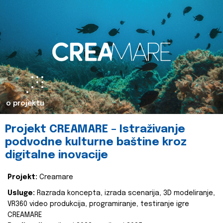
o projektu
Projekt CREAMARE – Istraživanje
podvodne kulturne baštine kroz
digitalne inovacije
Projekt:
Creamare
Usluge:
Razrada koncepta, izrada scenarija, 3D modeliranje,
VR360 video produkcija, programiranje, testiranje igre
CREAMARE