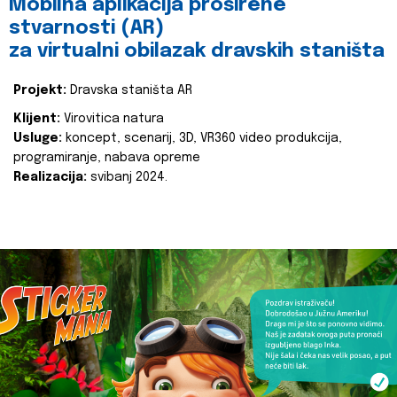
Mobilna aplikacija proširene
stvarnosti (AR)
za virtualni obilazak dravskih staništa
Projekt:
Dravska staništa AR
Klijent:
Virovitica natura
Usluge:
koncept, scenarij, 3D, VR360 video produkcija,
programiranje, nabava opreme
Realizacija:
svibanj 2024.