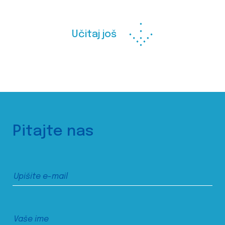
Učitaj još
Pitajte nas