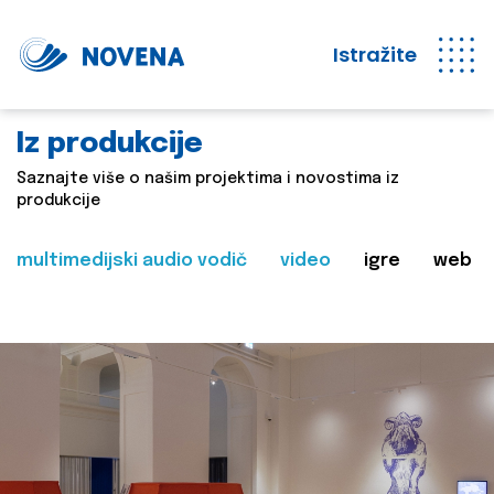
Istražite
Iz produkcije
Saznajte više o našim projektima i novostima iz
produkcije
multimedijski audio vodič
video
igre
web