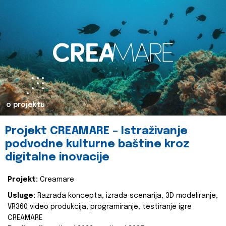
o projektu
Projekt CREAMARE – Istraživanje
podvodne kulturne baštine kroz
digitalne inovacije
Projekt:
Creamare
Usluge:
Razrada koncepta, izrada scenarija, 3D modeliranje,
VR360 video produkcija, programiranje, testiranje igre
CREAMARE