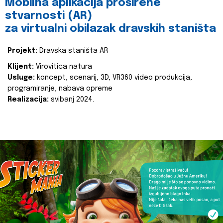
Mobilna aplikacija proširene
stvarnosti (AR)
za virtualni obilazak dravskih staništa
Projekt:
Dravska staništa AR
Klijent:
Virovitica natura
Usluge:
koncept, scenarij, 3D, VR360 video produkcija,
programiranje, nabava opreme
Realizacija:
svibanj 2024.