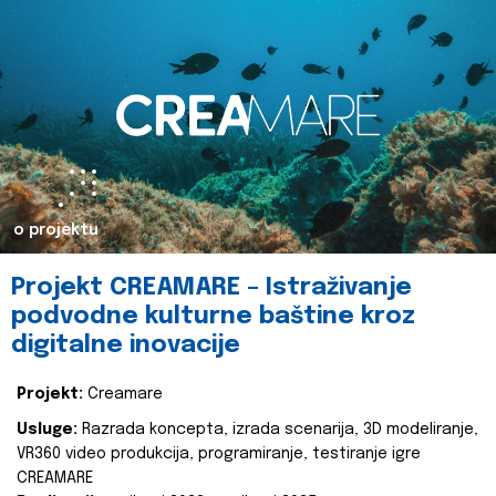
o projektu
Projekt CREAMARE – Istraživanje
podvodne kulturne baštine kroz
digitalne inovacije
Projekt:
Creamare
Usluge:
Razrada koncepta, izrada scenarija, 3D modeliranje,
VR360 video produkcija, programiranje, testiranje igre
CREAMARE