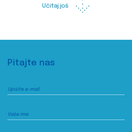
Učitaj još
Pitajte nas