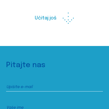
Učitaj još
Pitajte nas