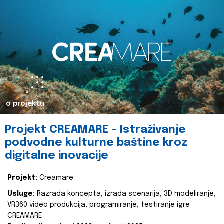
o projektu
Projekt CREAMARE – Istraživanje
podvodne kulturne baštine kroz
digitalne inovacije
Projekt:
Creamare
Usluge:
Razrada koncepta, izrada scenarija, 3D modeliranje,
VR360 video produkcija, programiranje, testiranje igre
CREAMARE