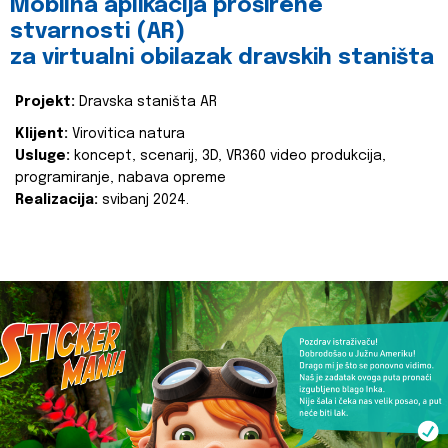
Mobilna aplikacija proširene
stvarnosti (AR)
za virtualni obilazak dravskih staništa
Projekt:
Dravska staništa AR
Klijent:
Virovitica natura
Usluge:
koncept, scenarij, 3D, VR360 video produkcija,
programiranje, nabava opreme
Realizacija:
svibanj 2024.