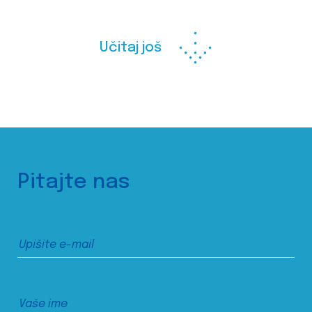
Učitaj još
Pitajte nas