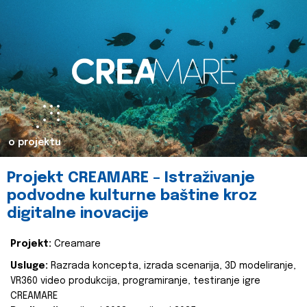
o projektu
Projekt CREAMARE – Istraživanje
podvodne kulturne baštine kroz
digitalne inovacije
Projekt:
Creamare
Usluge:
Razrada koncepta, izrada scenarija, 3D modeliranje,
VR360 video produkcija, programiranje, testiranje igre
CREAMARE