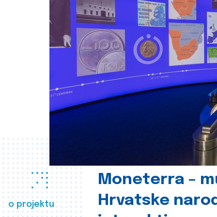
Moneterra – m
Hrvatske naro
o projektu