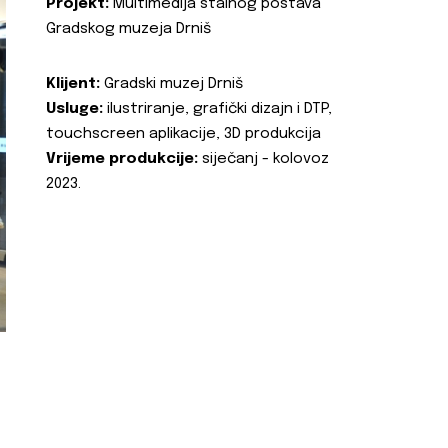
Projekt:
Multimedija stalnog postava
Gradskog muzeja Drniš
Klijent:
Gradski muzej Drniš
Usluge:
ilustriranje, grafički dizajn i DTP,
touchscreen aplikacije, 3D produkcija
Vrijeme produkcije:
siječanj - kolovoz
2023.