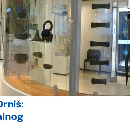
rniš:
alnog