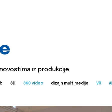
je
 novostima iz produkcije
b
3D
360 video
dizajn multimedije
VR
A