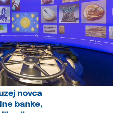
uzej novca
dne banke,