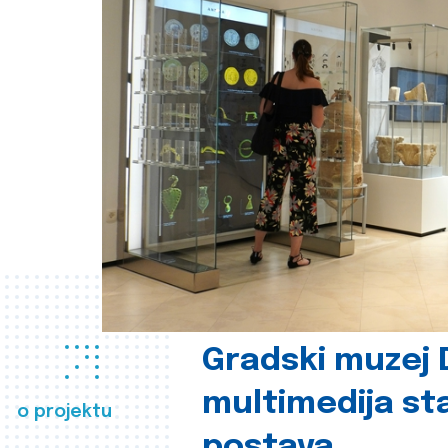
Gradski muzej D
multimedija st
o projektu
postava