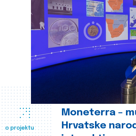
Moneterra – m
Hrvatske naro
o projektu