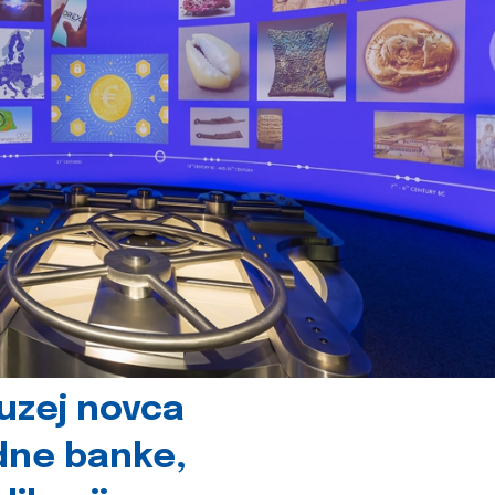
uzej novca
dne banke,