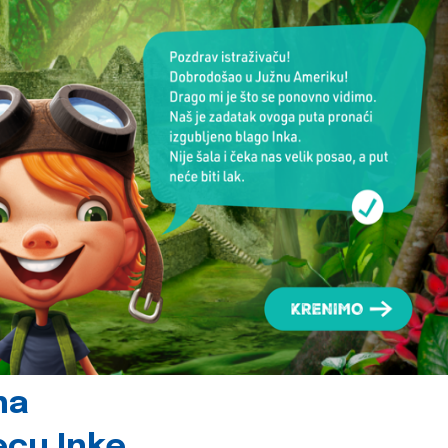
na
jecu Inke