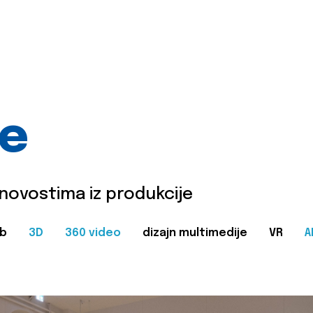
je
 novostima iz produkcije
b
3D
360 video
dizajn multimedije
VR
A