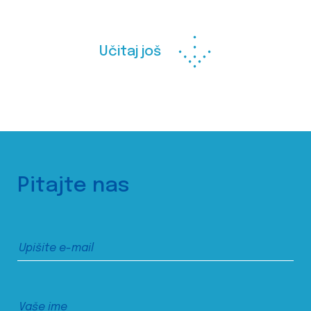
Učitaj još
Pitajte nas