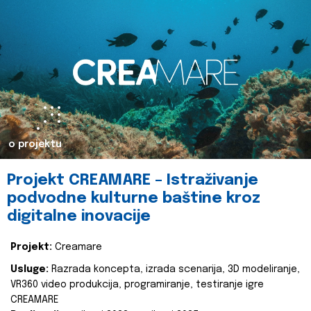
o projektu
Projekt CREAMARE – Istraživanje
podvodne kulturne baštine kroz
digitalne inovacije
Projekt:
Creamare
Usluge:
Razrada koncepta, izrada scenarija, 3D modeliranje,
VR360 video produkcija, programiranje, testiranje igre
CREAMARE