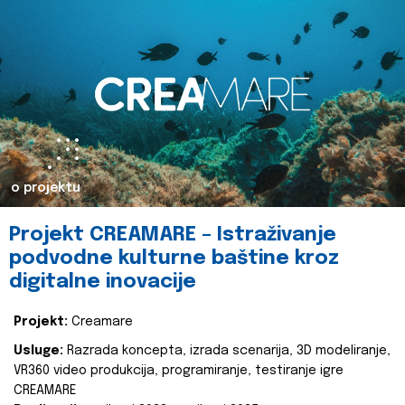
o projektu
Projekt CREAMARE – Istraživanje
podvodne kulturne baštine kroz
digitalne inovacije
Projekt:
Creamare
Usluge:
Razrada koncepta, izrada scenarija, 3D modeliranje,
VR360 video produkcija, programiranje, testiranje igre
CREAMARE