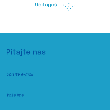
Učitaj još
Pitajte nas