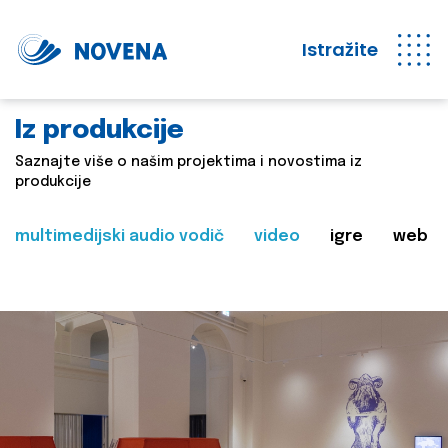
Istražite
Iz produkcije
Saznajte više o našim projektima i novostima iz
produkcije
multimedijski audio vodič
video
igre
web