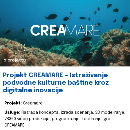
o projektu
Projekt CREAMARE – Istraživanje
podvodne kulturne baštine kroz
digitalne inovacije
Projekt:
Creamare
Usluge:
Razrada koncepta, izrada scenarija, 3D modeliranje,
VR360 video produkcija, programiranje, testiranje igre
CREAMARE