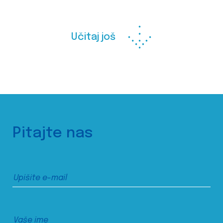
Učitaj još
Pitajte nas