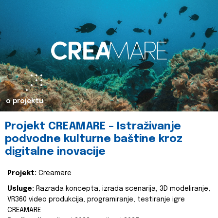
o projektu
Projekt CREAMARE – Istraživanje
podvodne kulturne baštine kroz
digitalne inovacije
Projekt:
Creamare
Usluge:
Razrada koncepta, izrada scenarija, 3D modeliranje,
VR360 video produkcija, programiranje, testiranje igre
CREAMARE