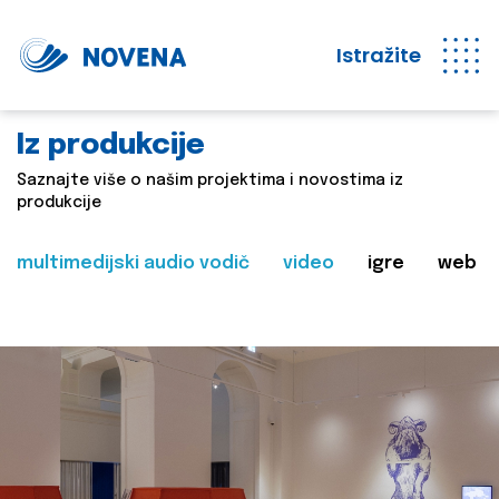
Istražite
Iz produkcije
Saznajte više o našim projektima i novostima iz
produkcije
multimedijski audio vodič
video
igre
web