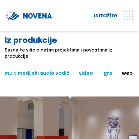
Istražite
Iz produkcije
Saznajte više o našim projektima i novostima iz
produkcije
multimedijski audio vodič
video
igre
web