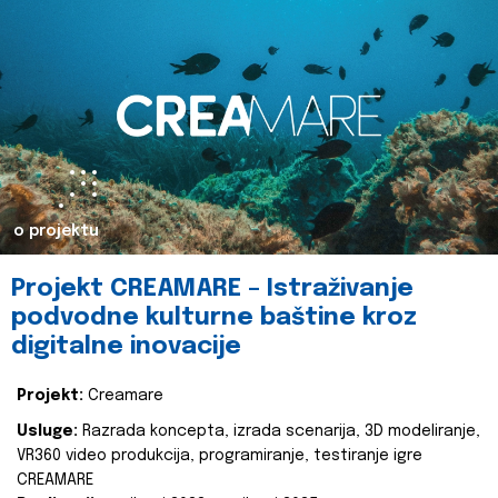
o projektu
Projekt CREAMARE – Istraživanje
podvodne kulturne baštine kroz
digitalne inovacije
Projekt:
Creamare
Usluge:
Razrada koncepta, izrada scenarija, 3D modeliranje,
VR360 video produkcija, programiranje, testiranje igre
CREAMARE