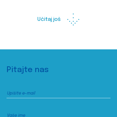
Učitaj još
Pitajte nas