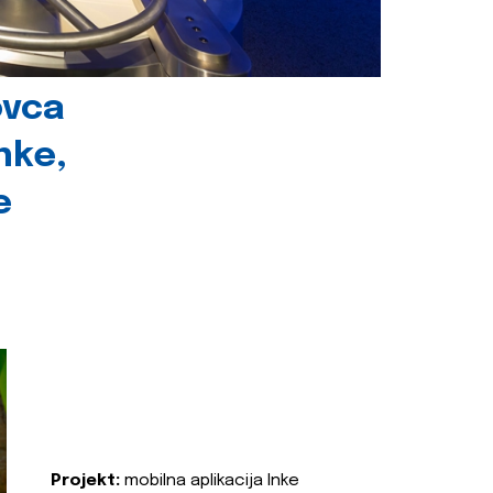
ovca
nke,
e
Projekt:
mobilna aplikacija Inke