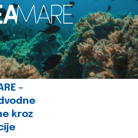
ARE –
odvodne
ne kroz
cije