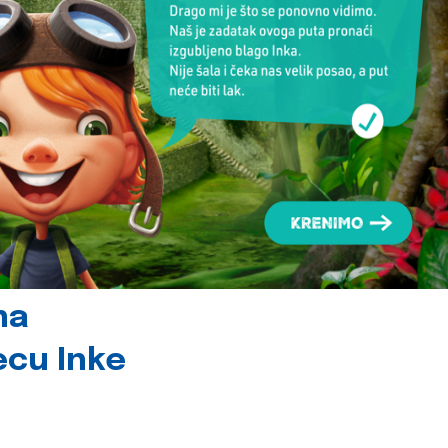
na
jecu Inke