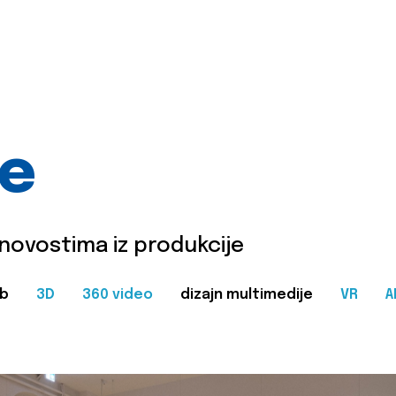
je
 novostima iz produkcije
b
3D
360 video
dizajn multimedije
VR
A