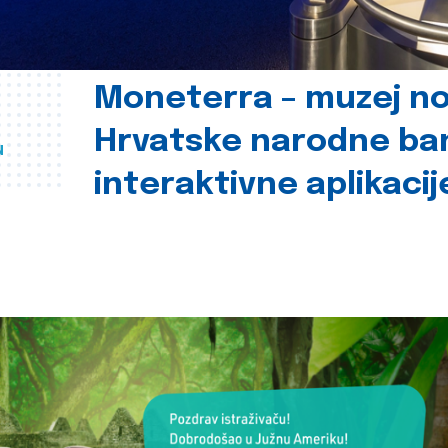
Moneterra – muzej n
Hrvatske narodne ba
u
interaktivne aplikacij