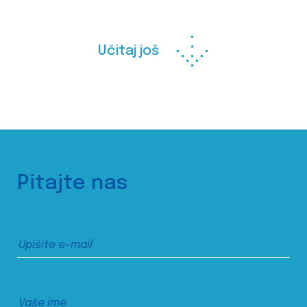
Učitaj još
Pitajte nas