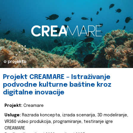
o projektu
Projekt CREAMARE – Istraživanje
podvodne kulturne baštine kroz
digitalne inovacije
Projekt:
Creamare
Usluge:
Razrada koncepta, izrada scenarija, 3D modeliranje,
VR360 video produkcija, programiranje, testiranje igre
CREAMARE