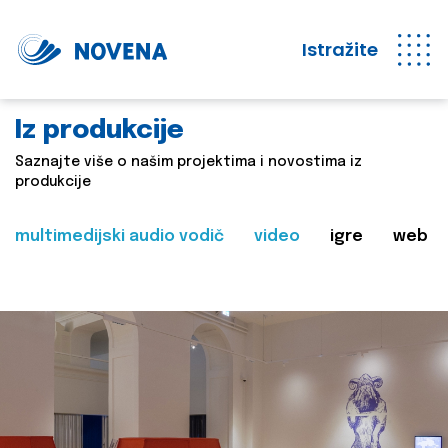
Istražite
Iz produkcije
Saznajte više o našim projektima i novostima iz
produkcije
multimedijski audio vodič
video
igre
web