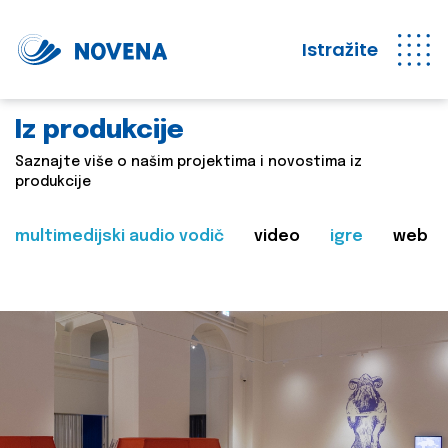
Istražite
Iz produkcije
Saznajte više o našim projektima i novostima iz
produkcije
multimedijski audio vodič
video
igre
web