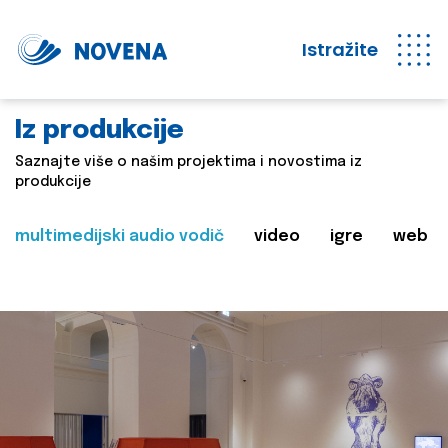
Istražite
Iz produkcije
Saznajte više o našim projektima i novostima iz
produkcije
multimedijski audio vodič
video
igre
web