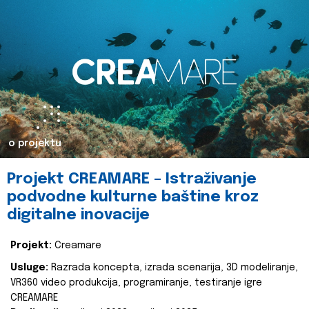
o projektu
Projekt CREAMARE – Istraživanje
podvodne kulturne baštine kroz
digitalne inovacije
Projekt:
Creamare
Usluge:
Razrada koncepta, izrada scenarija, 3D modeliranje,
VR360 video produkcija, programiranje, testiranje igre
CREAMARE