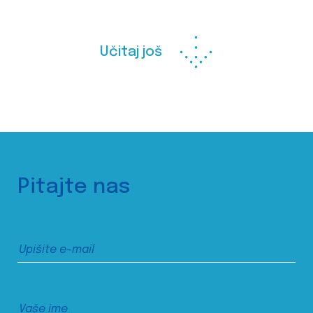
Učitaj još
Pitajte nas