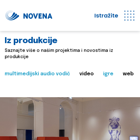
Istražite
Iz produkcije
Saznajte više o našim projektima i novostima iz
produkcije
multimedijski audio vodič
video
igre
web