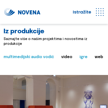
Istražite
Iz produkcije
Saznajte više o našim projektima i novostima iz
produkcije
multimedijski audio vodič
video
igre
web