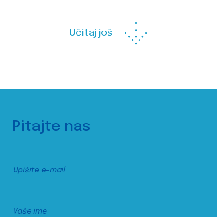
Učitaj još
Pitajte nas