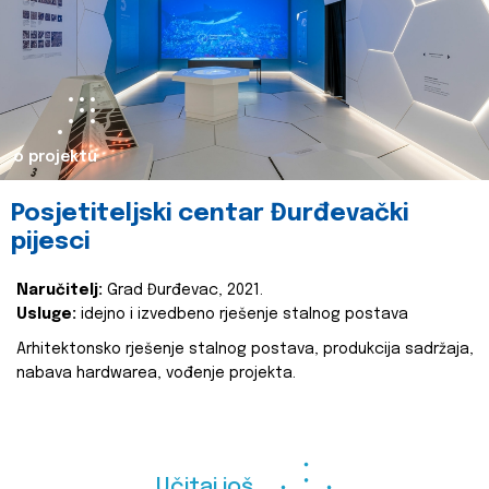
o projektu
Posjetiteljski centar Đurđevački
pijesci
Naručitelj:
Grad Đurđevac, 2021.
Usluge:
idejno i izvedbeno rješenje stalnog postava
Arhitektonsko rješenje stalnog postava, produkcija sadržaja,
nabava hardwarea, vođenje projekta.
Učitaj još