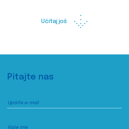
Učitaj još
Pitajte nas