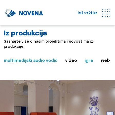
Istražite
Iz produkcije
Saznajte više o našim projektima i novostima iz
produkcije
multimedijski audio vodič
video
igre
web