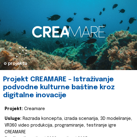
o projektu
Projekt CREAMARE – Istraživanje
podvodne kulturne baštine kroz
digitalne inovacije
Projekt:
Creamare
Usluge:
Razrada koncepta, izrada scenarija, 3D modeliranje,
VR360 video produkcija, programiranje, testiranje igre
CREAMARE