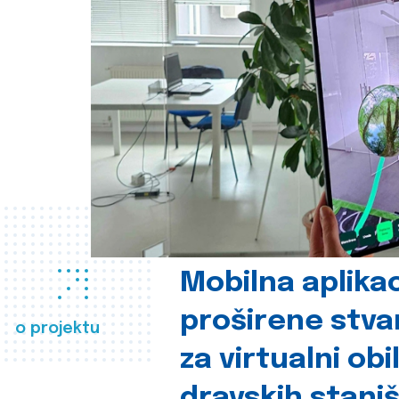
Mobilna aplikac
proširene stva
o projektu
za virtualni obi
dravskih stani