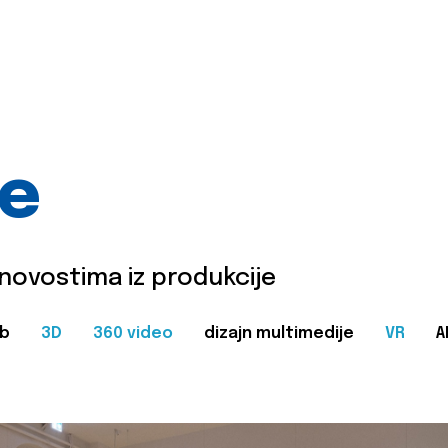
je
 novostima iz produkcije
b
3D
360 video
dizajn multimedije
VR
A