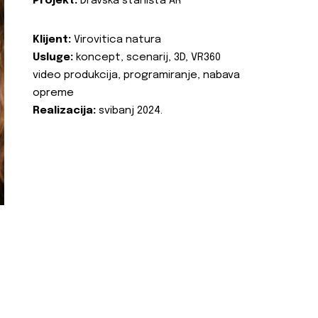
Projekt:
Dravska staništa AR
Klijent:
Virovitica natura
Usluge:
koncept, scenarij, 3D, VR360
video produkcija, programiranje, nabava
opreme
Realizacija:
svibanj 2024.