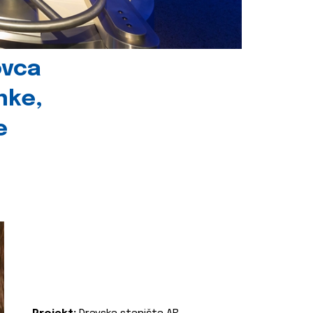
ovca
nke,
e