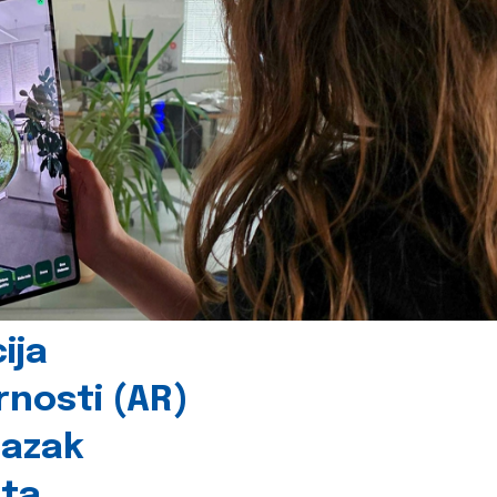
ija
rnosti (AR)
lazak
šta