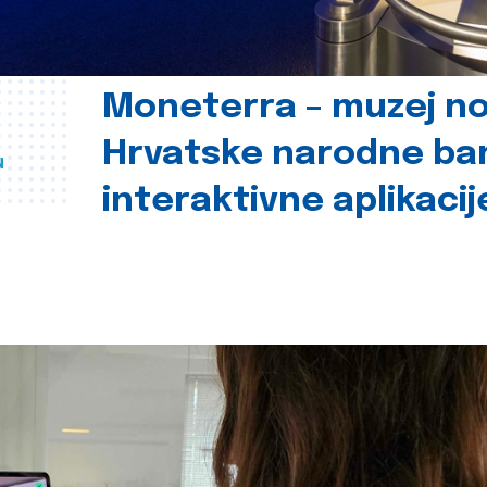
Moneterra – muzej n
Hrvatske narodne ba
u
interaktivne aplikacij