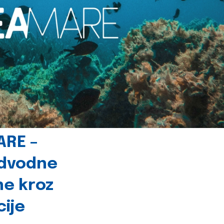
ARE –
odvodne
ne kroz
cije