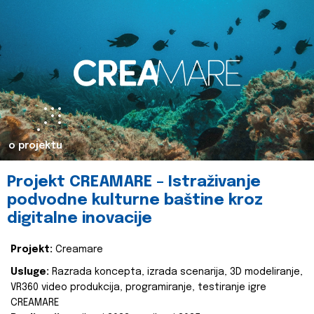
o projektu
Projekt CREAMARE – Istraživanje
podvodne kulturne baštine kroz
digitalne inovacije
Projekt:
Creamare
Usluge:
Razrada koncepta, izrada scenarija, 3D modeliranje,
VR360 video produkcija, programiranje, testiranje igre
CREAMARE