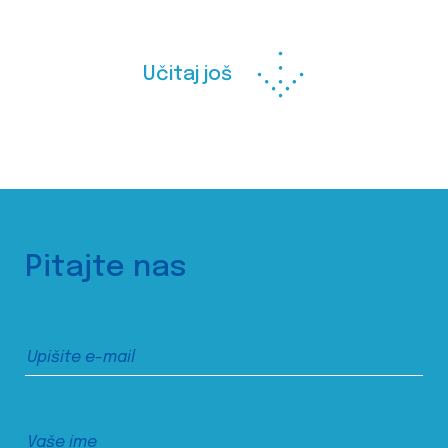
Učitaj još
Pitajte nas