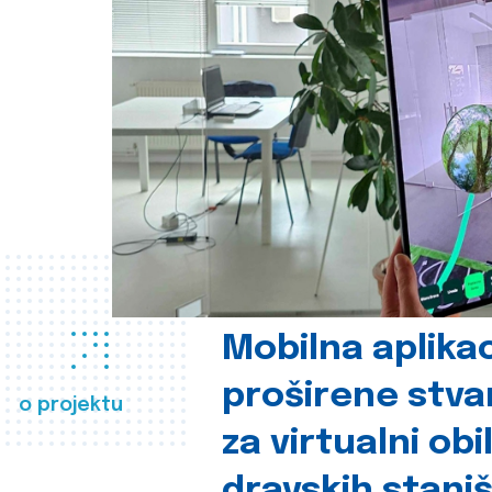
Mobilna aplikac
proširene stva
o projektu
za virtualni obi
dravskih stani