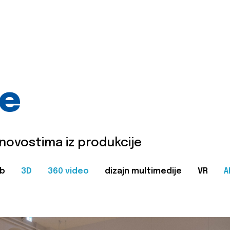
je
 novostima iz produkcije
b
3D
360 video
dizajn multimedije
VR
A