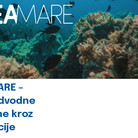
ARE –
odvodne
ne kroz
cije