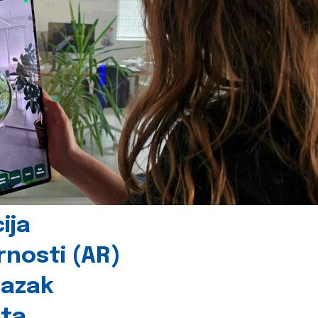
ija
rnosti (AR)
lazak
šta