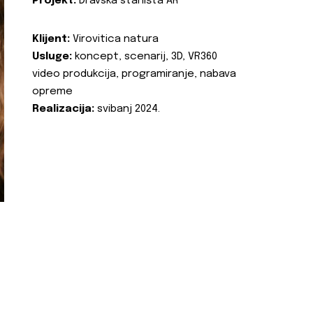
Projekt:
Dravska staništa AR
Klijent:
Virovitica natura
Usluge:
koncept, scenarij, 3D, VR360
video produkcija, programiranje, nabava
opreme
Realizacija:
svibanj 2024.