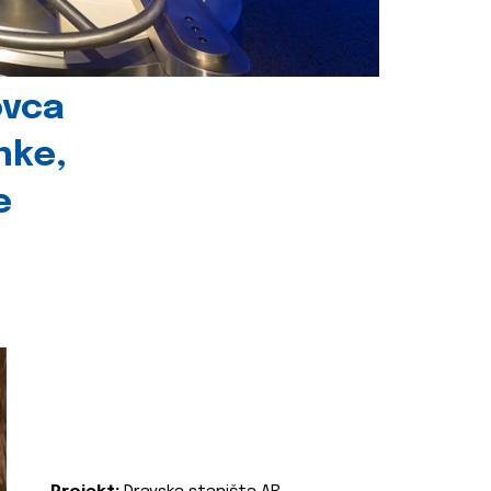
ovca
nke,
e