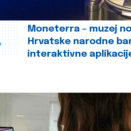
Moneterra – muzej n
Hrvatske narodne ba
u
interaktivne aplikacij