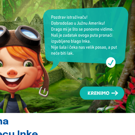
na
jecu Inke