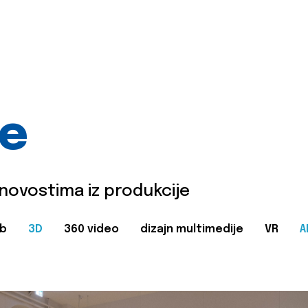
je
 novostima iz produkcije
b
3D
360 video
dizajn multimedije
VR
A