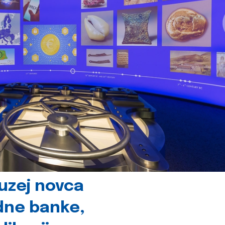
uzej novca
dne banke,