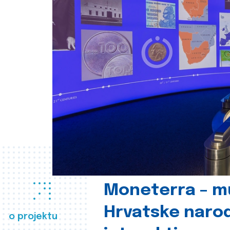
Moneterra – m
Hrvatske naro
o projektu