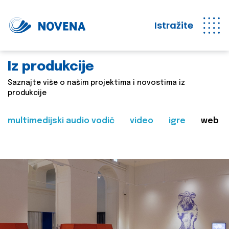
Istražite
Iz produkcije
Saznajte više o našim projektima i novostima iz
produkcije
multimedijski audio vodič
video
igre
web