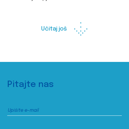
Učitaj još
Pitajte nas