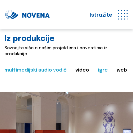
Istražite
Iz produkcije
Saznajte više o našim projektima i novostima iz
produkcije
multimedijski audio vodič
video
igre
web