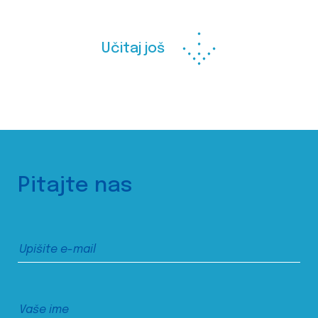
Učitaj još
Pitajte nas