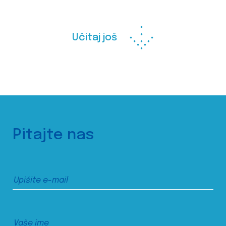
Učitaj još
Pitajte nas