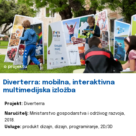
o projektu
Diverterra: mobilna, interaktivna
multimedijska izložba
Projekt:
Diverterra
Naručitelj:
Ministarstvo gospodarstva i održivog razvoja,
2018.
Usluge:
produkt dizajn, dizajn, programiranje, 2D/3D