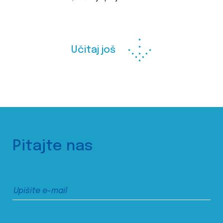
Učitaj još
Pitajte nas