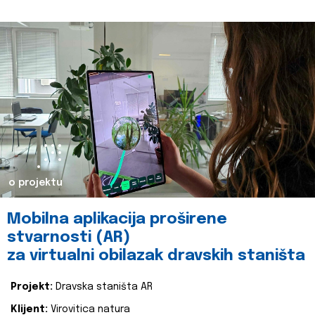
o projektu
Mobilna aplikacija proširene
stvarnosti (AR)
za virtualni obilazak dravskih staništa
Projekt:
Dravska staništa AR
Klijent:
Virovitica natura