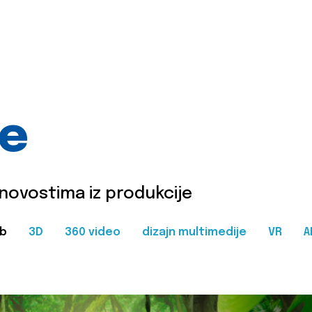
je
 novostima iz produkcije
b
3D
360 video
dizajn multimedije
VR
A