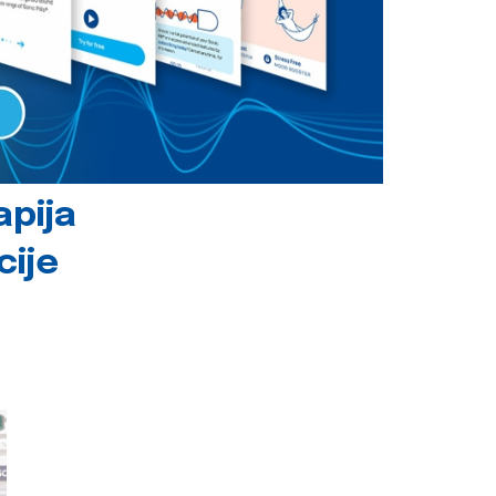
apija
cije