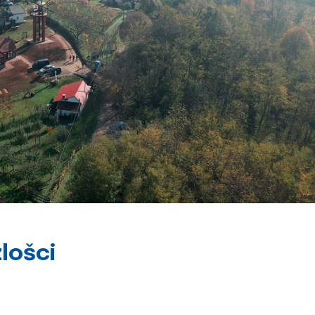
zlošci