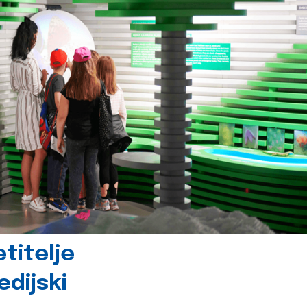
titelje
dijski