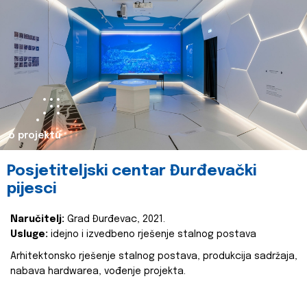
o projektu
Posjetiteljski centar Đurđevački
pijesci
Naručitelj:
Grad Đurđevac, 2021.
Usluge:
idejno i izvedbeno rješenje stalnog postava
Arhitektonsko rješenje stalnog postava, produkcija sadržaja,
nabava hardwarea, vođenje projekta.