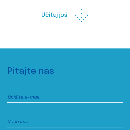
Učitaj još
Pitajte nas