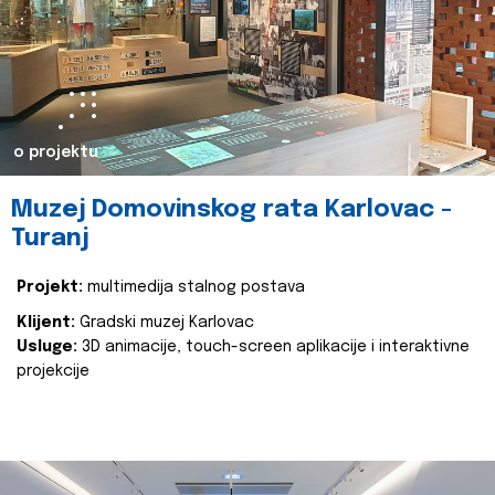
o projektu
Muzej Domovinskog rata Karlovac -
Turanj
Projekt:
multimedija stalnog postava
Klijent:
Gradski muzej Karlovac
Usluge:
3D animacije, touch-screen aplikacije i interaktivne
projekcije