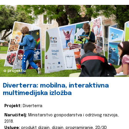
o projektu
Diverterra: mobilna, interaktivna
multimedijska izložba
Projekt:
Diverterra
Naručitelj:
Ministarstvo gospodarstva i održivog razvoja,
2018.
Usluge:
produkt dizajn, dizajn, programiranje, 2D/3D