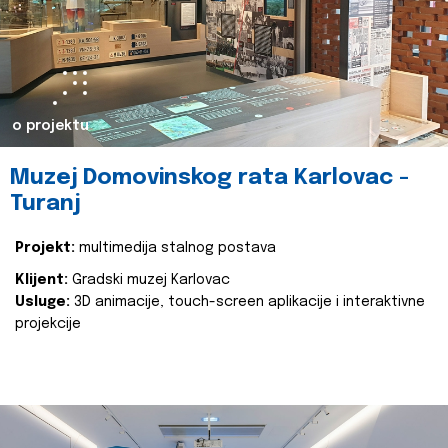
o projektu
Muzej Domovinskog rata Karlovac -
Turanj
Projekt:
multimedija stalnog postava
Klijent:
Gradski muzej Karlovac
Usluge:
3D animacije, touch-screen aplikacije i interaktivne
projekcije