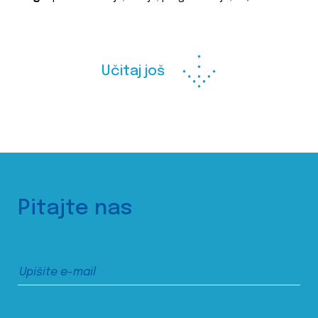
Učitaj još
Pitajte nas