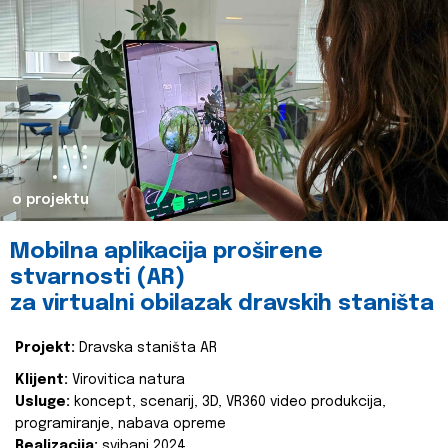
o projektu
Mobilna aplikacija proširene
stvarnosti (AR)
za virtualni obilazak dravskih staništa
Projekt:
Dravska staništa AR
Klijent:
Virovitica natura
Usluge:
koncept, scenarij, 3D, VR360 video produkcija,
programiranje, nabava opreme
Realizacija:
svibanj 2024.