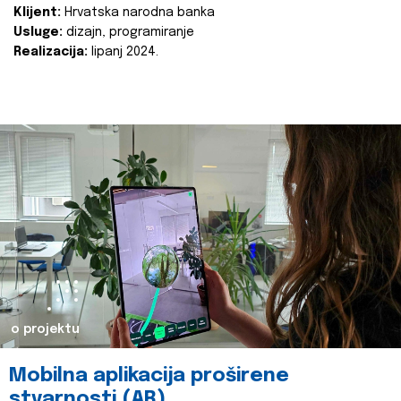
Klijent:
Hrvatska narodna banka
Usluge:
dizajn, programiranje
Realizacija:
lipanj 2024.
o projektu
Mobilna aplikacija proširene
stvarnosti (AR)